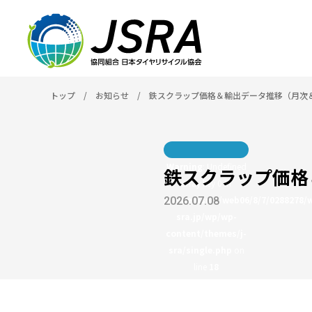
トップ
/
お知らせ
/
鉄スクラップ価格＆輸出データ推移（月次
Warning
: Undefined
鉄スクラップ価格
array key 0 in
/home/users/web06/8/7/0288278/
2026.07.08
sra.jp/wp/wp-
content/themes/j-
sra/single.php
on
line
18
Warning
: Attempt to