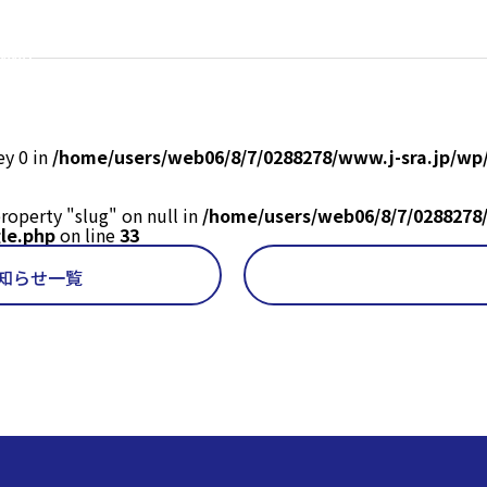
www.j-
ey 0 in
/home/users/web06/8/7/0288278/www.j-sra.jp/wp
roperty "slug" on null in
/home/users/web06/8/7/0288278
gle.php
on line
33
知らせ一覧
Warning
: Undefine
/home/users/web06/8
sra.jp/wp/wp-content/them