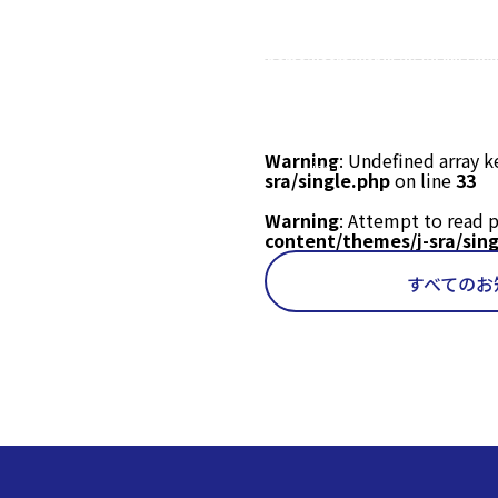
read property "name"
on null in
/home/users/web06/8/7/0288278/
sra.jp/wp/wp-
content/themes/j-
sra/single.php
on
Warning
: Undefined array k
line
18
sra/single.php
on line
33
Warning
: Attempt to read p
content/themes/j-sra/sin
すべてのお