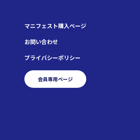
0
マニフェスト購入ページ
お問い合わせ
roperty "name" on null in
プライバシーポリシー
/7/0288278/www.j-
会員専用ページ
es/j-sra/single.php
on
0
見る