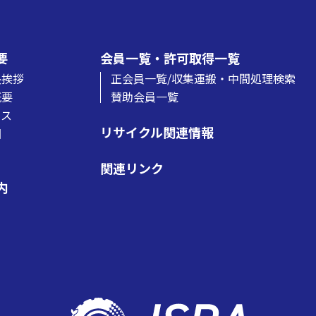
line
4
要
会員一覧・許可取得一覧
長挨拶
正会員一覧/収集運搬・中間処理検索
概要
賛助会員一覧
Warning
: Attempt to read p
セス
リサイクル関連情報
図
/home/users/web06/8
関連リンク
sra.jp/wp/wp-content/them
内
line
4
の一覧を