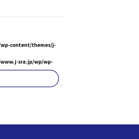
/wp-content/themes/j-
/www.j-sra.jp/wp/wp-
d array key 0 in
/7/0288278/www.j-
es/j-sra/single.php
on