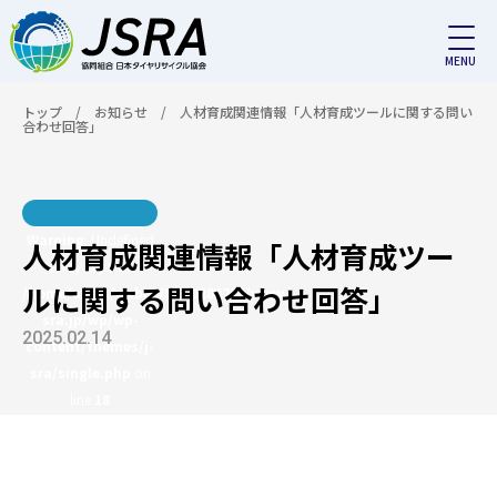
トップ
/
お知らせ
/
人材育成関連情報「人材育成ツールに関する問い
合わせ回答」
Warning
: Undefined
人材育成関連情報「人材育成ツー
array key 0 in
ルに関する問い合わせ回答」
/home/users/web06/8/7/0288278/www.j-
sra.jp/wp/wp-
2025.02.14
content/themes/j-
sra/single.php
on
line
18
Warning
: Attempt to
read property "name"