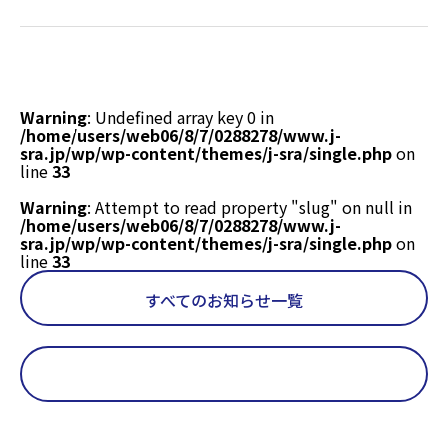
on null in
/home/users/web06/8/7/0288278/www.j-
sra.jp/wp/wp-
content/themes/j-
sra/single.php
on
Warning
: Undefined array key 0 in
line
18
/home/users/web06/8/7/0288278/www.j-
sra.jp/wp/wp-content/themes/j-sra/single.php
on
line
33
Warning
: Attempt to read property "slug" on null in
/home/users/web06/8/7/0288278/www.j-
sra.jp/wp/wp-content/themes/j-sra/single.php
on
line
33
すべてのお知らせ一覧
Warning
: Undefined array key 0 in