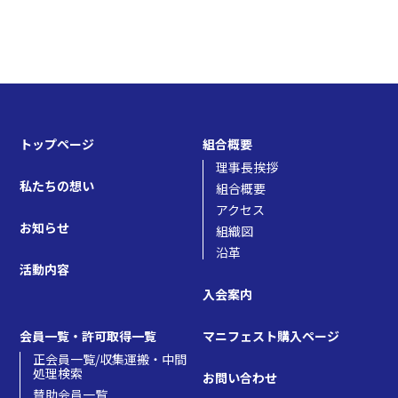
/home/users/web06/8/7/0288278/www.j-
sra.jp/wp/wp-content/themes/j-sra/single.php
on
line
40
トップページ
組合概要
理事長挨拶
私たちの想い
組合概要
アクセス
お知らせ
組織図
Warning
: Attempt to read property "name" on null in
沿革
活動内容
/home/users/web06/8/7/0288278/www.j-
入会案内
sra.jp/wp/wp-content/themes/j-sra/single.php
on
会員一覧・許可取得一覧
マニフェスト購入ページ
正会員一覧/収集運搬・中間
処理検索
お問い合わせ
line
40
賛助会員一覧