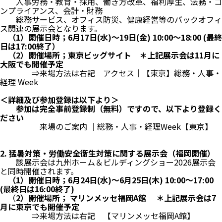
人事労務・教育・採用、働き方改革、福利厚生、法務・コ
ンプライアンス、会計・財務
総務サービス、オフィス防災、健康経営等のバックオフィ
ス関連の展示会となります。
（1）開催日時；6月17日(水)～19日(金) 10:00～18:00 (最終
日は17:00終了）
（2）開催場所；東京ビッグサイト ＊上記展示会は11月に
大阪でも開催予定
⇒来場方法は右記
アクセス｜【東京】総務・人事・
経理 Week
＜詳細及び参加登録は以下より＞
参加は完全事前登録制（無料）ですので、以下より登録く
ださい
来場のご案内 ｜総務・人事・経理Week【東京】
2. 猛暑対策・労働安全衛生対策に関する展示会（福岡開催）
該展示会は九州ホーム＆ビルディングショー2026展示会
と同時開催されます。
（1）開催日時；6月24日(水)～6月25日(木) 10:00～17:00
(最終日は16:00終了)
（
2）開催場所； マリンメッセ福岡A館 ＊上記展示会は7
月に東京でも開催予定
⇒来場方法は右記
【マリンメッセ福岡A館】