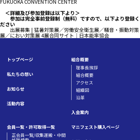
FUKUOKA CONVENTION CENTER
＜詳細及び参加登録は以下より＞
参加は完全事前登録制（無料）ですので、以下より登録く
ださい
出展募集 | 猛暑対策展／労働安全衛生展／騒音・振動対策
展／におい対策展 4展合同サイト｜日本能率協会
トップページ
組合概要
理事長挨拶
私たちの想い
組合概要
アクセス
お知らせ
組織図
沿革
活動内容
入会案内
会員一覧・許可取得一覧
マニフェスト購入ページ
正会員一覧/収集運搬・中間