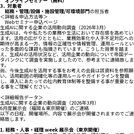
オンラインセミナー（無料）
3．対象者
総務・管理/設備・施設管理/可環境部門
の担当者
＜詳細＆申込方法等＞
Webセミナー申込ページ
生成AIに関する企業の活用動向調査（2026年3月）
生成AIは、今や私たちの業務や生活において存在感を高めてい
ます。活用の広がりとともに、業務効率化や人手不足対応への
期待が高まる一方、情報の正確性や情報管理、運用ルールとい
った多面的な課題も指摘されています。こうした背景を踏ま
え、生成AIの活用状況など、活用企業の動向について帝国デー
タバンクにて調査を実施しましたので、参考までに連絡致しま
す。
尚、今後生成AIを活用する事をお考えの会員は該資料を参照願
い、活用範囲の明確化等の運用ルールやガイドラインを整備
し、導入にあたっての社内教育体制等を整備する事が重要とな
る事をご理解ください。
＜詳細報告データ＞
生成AIに関する企業の動向調査（2026年3月）
6月度展示会（福岡＆東京開催）のご連絡
以下の日程、開催場所、内容で展示会が開催されますのでご連
絡致します。
1. 総務・人事・経理 week 展示会（東京開催）