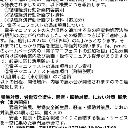
ら発表されましたので、以下概要につき報告します。
①
循環経済行動計画内容説明
②
循環経済行動計画プレ資料
③
循環経済行動計画プレ資料（追加分）
2．電子マニフェストの追加項目について
電子マニフェストの入力項目を追加する為の廃棄物処理法施
行規則の改定が行われました。その概要につき以下ご連絡しま
す。尚、施行は2027年（令和9年）の4月からとなります。そ
れまでにしっかり内容を把握し準備対応願います。尚、jwnet
のホームページ内の「電子マニフェストの追加項目」に処分業
者向け説明会案内及び動画・操作マニュアル提示がありますの
で、必要に応じ活用願います。
①
電子マニフェストの追加項目のプレ資料
②
電子マニュフェスト追加項目（詳細説明）
7月度展示会（東京開催）のご連絡
以下の日程、開催場所、内容で展示会が開催されますのでご連
絡致します。
猛暑対策、労働安全衛生、騒音・振動対策、におい対策 展示
会（東京開催）
猛暑対策展、労働安全衛生展、騒音・振動対策展、におい
対策展の4展示会は、働く人の
安全・健康・快適な職場づくりに直結する製品・サービス
を一堂に集めた専門展示会です。
（1）開催日時；7月15日(水)～17日(金) 10:00～17:00