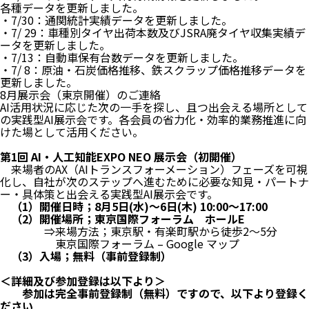
各種データを更新しました。
・7/30：通関統計実績データを更新しました。
・7/ 29：車種別タイヤ出荷本数及びJSRA廃タイヤ収集実績デ
ータを更新しました。
・7/13：自動車保有台数データを更新しました。
・7/ 8：原油・石炭価格推移、鉄スクラップ価格推移データを
更新しました。
8月展示会（東京開催）のご連絡
AI活用状況に応じた次の一手を探し、且つ出会える場所として
の実践型AI展示会です。各会員の省力化・効率的業務推進に向
けた場として活用ください。
第1回 AI・人工知能EXPO NEO 展示会（初開催）
来場者のAX（AI
トランスフォーメーション）
フェーズを可視
化し、自社が次のステップへ進むために必要な
知見・パートナ
ー・具体
策と出会える実践型AI展示会です。
（1）開催日時；8月5日(水)～6日(木) 10:00～17:00
（2）開催場所；東京国際フォーラム ホールE
⇒来場方法；東京駅・有楽町駅から徒歩2～5分
東京国際フォーラム – Google マップ
（3）入場；無料（事前登録制）
＜詳細及び参加登録は以下より＞
参加は完全事前登録制（無料）ですので、以下より登録く
ださい