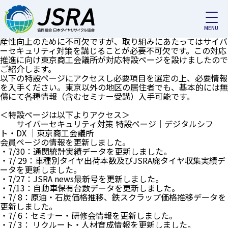
会員専用_お知らせ_カテゴリー:
トピックス
サイバーセキュリティ対策対応について（東京商工会議所 特
設ページ紹介）
デジタル化やDXの推進は、各会員にとっても業務効率化・生
産性向上のために不可欠ですが、取り組みにあたってはサイバ
ーセキュリティ対策を講じることが必要不可欠です。この対応
推進に向け東京商工会議所が対応特設ページを設けましたので
ご紹介します。
以下の特設ページにアクセスし必要項目を選定の上、必要情報
を入手ください。東京以外の地区の居住者でも、基本的には無
償にて各種情報（含むセミナー受講）入手可能です。
＜特設ページは以下よりアクセス＞
サイバーセキュリティ対策 特設ページ｜デジタルシフ
ト・DX ｜東京商工会議所
会員ページの情報を更新しました。
・7/30：通関統計実績データを更新しました。
・7/ 29：車種別タイヤ出荷本数及びJSRA廃タイヤ収集実績デ
ータを更新しました。
・7/27：JSRA news最新号を更新しました。
・7/13：自動車保有台数データを更新しました。
・7/ 8：原油・石炭価格推移、鉄スクラップ価格推移データを
更新しました。
・7/ 6：セミナー・研修会情報を更新しました。
・7/ 3： リクルート・人材育成情報を更新しました。