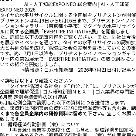
AI・人工知能EXPO NEO 総合案内 | AI・人工知能
EXPO NEO 2026
タイヤの水平リサイクルに関する企画展をブリヂストンが開催
ブリヂストンは4月9日から6月16日まで、ブリヂストンイノベ
ーションギャラリー（東京都小平市）でタイヤの水平リサイク
ルに関する企画展「EVERTIRE INITIATIVE展」を開催しまし
た。詳細は以下の記事内容をご覧ください。また、同社は今後
も展示やイベントを通じて、タイヤの水平リサイクルの認知拡
大と共創の輪を広げ、循環型社会の実現を目指していくとの事
です。尚、7月1日以降も、ブリヂストンイノベーションギャラ
リー内の常設展示で「EVERTIRE INITIATIVE」の取り組みにつ
いての紹介を開始しました。
<情報源；ゴム報知新聞 2026年7月21日付け記事＞
＜詳細は以下より確認ください＞
「タイヤが循環する社会」を“自分ごと”に。ブリヂストンが
企画展で理解促進 | ゴム報知新聞ＮＥＸＴ | ゴム業界の専門紙
6月度 定例会議資料の送付連絡
6月度定例会議で説明した以下の資料につき送付致します。
尚、該資料は内閣官房の資料並びに環境省資料等も含む為、
飽
くまで各会員企業内の研修資料に留めて下さい。
宜しくお願い
致します。
1．循環経済行動計画（案）について
「再資源化事業等の高度化法」も含め、循環経済を国家戦
略として進める為の「循環経済行動計画」（案）が内閣官房か