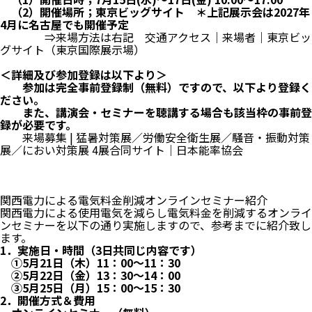
（2）開催場所；東京ビッグサイト ＊上記展示会は2027年
4月に名古屋でも開催予定
⇒来場方法は右記
交通アクセス｜来場者｜東京ビッ
グサイト（東京国際展示場）
＜詳細及び参加登録は以下より＞
参加は完全事前登録制（無料）ですので、以下より登録く
ださい。
また、講演会・セミナーを聴講する場合も該当枠の事前登
録が必要です。
来場募集 | 猛暑対策展／労働安全衛生展／騒音・振動対策
展／におい対策展 4展合同サイト｜日本能率協会
関西電力による電気料金削減オンラインセミナー紹介
関西電力による使用電気を減らし電気料金を削減するオンライ
ンセミナーを以下の通り実施しますので、参考までに紹介致し
ます。
1．実施日・時間（3日共同じ内容です）
①5月21日（木）11：00～11：30
②5月22日（金）13：30～14：00
③5月25日（月）15：00～15：30
2．開催方式＆費用