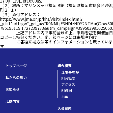
17:00（19日は16:00迄）
（２）場所；マリンメッセ福岡 B館（福岡県福岡市博多区沖浜
町２−１）
（３）添付アドレス；
https://www.jma.or.jp/khs/visit/index.html?
_gl=1*ud1sgw*_gcl_aw*R0NMLjE3NDIzNDY2NTMuQ2owS0
785195119.1727239733&utm_campaign=399503
上記アドレス内で事前登録の上、来場者証を開催当日
コピーし持参ください。尚、該ページには来場者向け
に各種来場方法等のインフォメーションも載っていま
す。
トップページ
組合概要
理事長挨拶
私たちの想い
組合概要
アクセス
お知らせ
組織図
沿革
活動内容
入会案内