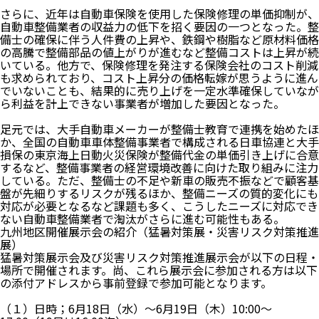
さらに、近年は自動車保険を使用した保険修理の単価抑制が、
自動車整備業者の収益力の低下を招く要因の一つとなった。整
備士の確保に伴う人件費の上昇や、鉄鋼や樹脂など原材料価格
の高騰で整備部品の値上がりが進むなど整備コストは上昇が続
いている。他方で、保険修理を発注する保険会社のコスト削減
も求められており、コスト上昇分の価格転嫁が思うように進ん
でいないことも、結果的に売り上げを一定水準確保していなが
ら利益を計上できない事業者が増加した要因となった。
足元では、大手自動車メーカーが整備士教育で連携を始めたほ
か、全国の自動車車体整備事業者で構成される日車協連と大手
損保の東京海上日動火災保険が整備代金の単価引き上げに合意
するなど、整備事業者の経営環境改善に向けた取り組みに注力
している。ただ、整備士の不足や新車の販売不振などで顧客基
盤が先細りするリスクが残るほか、整備ニーズの質的変化にも
対応が必要となるなど課題も多く、こうしたニーズに対応でき
ない自動車整備業者で淘汰がさらに進む可能性もある。
九州地区開催展示会の紹介（猛暑対策展・災害リスク対策推進
展）
猛暑対策展示会及び災害リスク対策推進展示会が以下の日程・
場所で開催されます。尚、これら展示会に参加される方は以下
の添付アドレスから事前登録で参加可能となります。
（１）日時；6月18日（水）～6月19日（木）10:00～