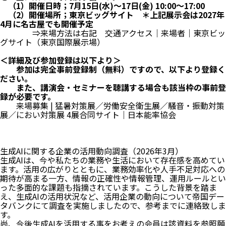
（1）開催日時；7月15日(水)～17日(金) 10:00～17:00
（2）開催場所；東京ビッグサイト ＊上記展示会は2027年
4月に名古屋でも開催予定
⇒来場方法は右記
交通アクセス｜来場者｜東京ビッ
グサイト（東京国際展示場）
＜詳細及び参加登録は以下より＞
参加は完全事前登録制（無料）ですので、以下より登録く
ださい。
また、講演会・セミナーを聴講する場合も該当枠の事前登
録が必要です。
来場募集 | 猛暑対策展／労働安全衛生展／騒音・振動対策
展／におい対策展 4展合同サイト｜日本能率協会
生成AIに関する企業の活用動向調査（2026年3月）
生成AIは、今や私たちの業務や生活において存在感を高めてい
ます。活用の広がりとともに、業務効率化や人手不足対応への
期待が高まる一方、情報の正確性や情報管理、運用ルールとい
った多面的な課題も指摘されています。こうした背景を踏ま
え、生成AIの活用状況など、活用企業の動向について帝国デー
タバンクにて調査を実施しましたので、参考までに連絡致しま
す。
尚、今後生成AIを活用する事をお考えの会員は該資料を参照願