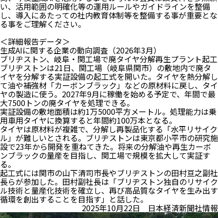
い、活用範囲の明確化等の運用ルールやガイドラインを整備
し、導入にあたっての社内教育体制等を整備する事が重要とな
る事をご理解ください。
＜詳細報告データ＞
生成AIに関する企業の動向調査（2026年3月）
ブリヂストン、岐阜・関工場で廃タイヤ分解再生プラント起工
ブリヂストンは21日、関工場（岐阜県関市）の敷地内で廃タ
イヤを分解する実証設備の起工式を開いた。タイヤを熱分解し
て油や補強材「カーボンブラック」などの原材料に戻し、タイ
ヤの製造に使う。2027年9月に稼働を始める予定で、年間で最
大7500トンの廃タイヤを処理できる。
実証設備の敷地面積は約1万5000平方メートル。処理能力は乗
用車用タイヤに換算すると年間約100万本となる。
タイヤは原材料が複雑で、分解し再製品化する「水平リサイク
ル」が難しいとされる。ブリヂストンは東京都小平市の研究施
設で23年から開発を重ねてきた。将来の分解油や再生カーボ
ンブラックの量産を目指し、関工場で規模を拡大して実証す
る。
起工式には関市の山下清司市長やブリヂストンの田村亘之副社
長らが参加した。田村副社長は「ブリヂストン独自のリサイク
ル技術と量産化技術を確立し、再び高品質なタイヤを生み出す
循環を創出することを目指す」と話した。
2025年10月22日 日本経済新聞社情報