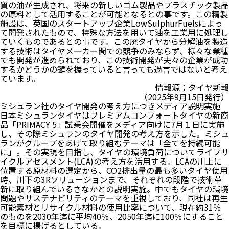
質の油が生成され、将来の新しいゴム製品やプラスチック製品
の原料として活用することが可能となるとの事です。この精製
施設は、英国のスタートアップ企業LowSulphurFuelsによっ
て開発されたもので、特殊な方法を用いて油を工業用に処理し
ていくものであるとの事です。この廃タイヤから分解油を製造
する技術はタイヤメーカー間での競争のみならず、様々な業種
でも開発が進められており、この技術開発が夫々の企業が成功
するかどうかの鍵を握っていると言っても過言ではないと考え
ています。
情報源；タイヤ新報
（2025年9月15日発行）
ミシュラン社のタイヤ開発の考え方につきメディア説明実施
日本ミシュランタイヤはプレミアムコンフォートタイヤの新商
品「PRIMACY 5」試乗会開催をメディア向けに7月１日に実施
し、その際ミシュランのタイヤ開発の考え方を示した。ミシュ
ランがグループをあげて取り組むテーマは「全てを持続可能
に」。その実現を目指し、タイヤの環境負荷についてライフサ
イクルアセスメント(LCA)の考え方を活用する。LCAの川上に
位置する原材料の選定から、CO2排出量の最も多いタイヤ使用
時、川下の3Rソリューションまで、それぞれの段階で技術革
新に取り組んでいるさなかとの説明実施。中でもタイヤの環境
問題やサステナビリティのテーマを重視しており、同社は再生
可能素材とリサイクル材料の使用比率について、現在約31％
のものを2030年迄に平均40％、2050年迄に100％にすること
を目標に揚げるとしている。