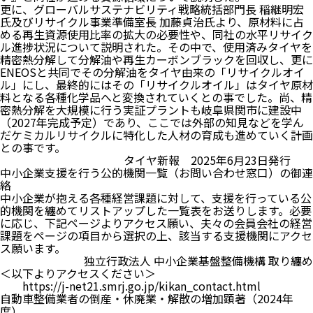
更に、グローバルサステナビリティ戦略統括部門長 稲継明宏
氏及びリサイクル事業準備室長 加藤貞治氏より、原材料に占
める再生資源使用比率の拡大の必要性や、同社の水平リサイク
ル進捗状況について説明された。その中で、使用済みタイヤを
精密熱分解して分解油や再生カーボンブラックを回収し、更に
ENEOSと共同でその分解油をタイヤ由来の「リサイクルオイ
ル」にし、最終的にはその「リサイクルオイル」はタイヤ原材
料となる各種化学品へと変換されていくとの事でした。尚、精
密熱分解を大規模に行う実証プラントも岐阜県関市に建設中
（2027年完成予定）であり、ここでは外部の知見などを学ん
だケミカルリサイクルに特化した人材の育成も進めていく計画
との事です。
タイヤ新報 2025年6月23日発行
中小企業支援を行う公的機関一覧（お問い合わせ窓口）の御連
絡
中小企業が抱える各種経営課題に対して、支援を行っている公
的機関を纏めてリストアップした一覧表をお送りします。必要
に応じ、下記ページよりアクセス願い、夫々の会員会社の経営
課題をページの項目から選択の上、該当する支援機関にアクセ
ス願います。
独立行政法人 中小企業基盤整備機構 取り纏め
＜以下よりアクセスください＞
https://j-net21.smrj.go.jp/kikan_contact.html
自動車整備業者の倒産・休廃業・解散の増加顕著（2024年
度）