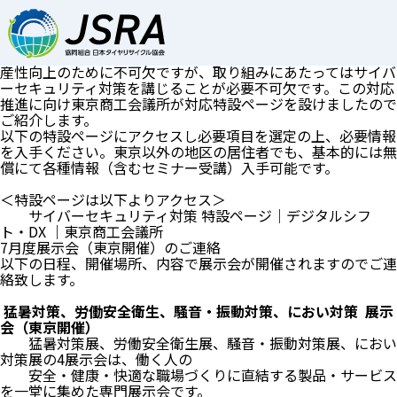
会員専用_お知らせ_カテゴリー:
メディア掲載情報
サイバーセキュリティ対策対応について（東京商工会議所 特
設ページ紹介）
デジタル化やDXの推進は、各会員にとっても業務効率化・生
産性向上のために不可欠ですが、取り組みにあたってはサイバ
ーセキュリティ対策を講じることが必要不可欠です。この対応
推進に向け東京商工会議所が対応特設ページを設けましたので
ご紹介します。
以下の特設ページにアクセスし必要項目を選定の上、必要情報
を入手ください。東京以外の地区の居住者でも、基本的には無
償にて各種情報（含むセミナー受講）入手可能です。
＜特設ページは以下よりアクセス＞
サイバーセキュリティ対策 特設ページ｜デジタルシフ
ト・DX ｜東京商工会議所
7月度展示会（東京開催）のご連絡
以下の日程、開催場所、内容で展示会が開催されますのでご連
絡致します。
猛暑対策、労働安全衛生、騒音・振動対策、におい対策 展示
会（東京開催）
猛暑対策展、労働安全衛生展、騒音・振動対策展、におい
対策展の4展示会は、働く人の
安全・健康・快適な職場づくりに直結する製品・サービス
を一堂に集めた専門展示会です。