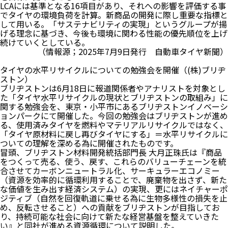
LCAには基準となる16項目があり、それへの影響を評価する事
でタイヤの環境負荷を計算。新商品の開発に際し重要な指標と
して用いる。「サステナビリティの実現」というグループが揚
げる理念に基づき、今後も環境に関わる性能の優先順位を上げ
続けていくとしている。
（情報源；2025年7月9日発行 自動車タイヤ新聞）
タイヤの水平リサイクルについての勉強会を開催（(株)ブリヂ
ストン）
ブリヂストンは6月18日に報道関係者やアナリストを対象とし
た「タイヤ水平リサイクルの現状とブリヂストンの取組み」に
関する勉強会を、東京・小平市にあるブリヂストンイノベーシ
ョンパークにて開催した。今回の勉強会はブリヂストンが進め
る、使用済みタイヤを燃料やマテリアルリサイクルではなく、
「タイヤ原材料に戻し再びタイヤにする」＝水平リサイクルに
ついての理解を深める為に開催されたものです。
冒頭、ブリヂストン材料開発統括部門長 大月正珠氏は『商品
をつくって売る、使う、戻す、これらのバリューチェーンを統
合させてカーボンニュートラル化、サーキュラーエコノミー
（資源を効率的に循環利用することで、廃棄物を出さず、新た
な価値を生み出す経済システム）の実現、更にはネイチャーポ
ジティブ（自然を回復軌道に乗せる為に生物多様性の損失を止
め、反転させること）への貢献をブリヂストンが目指してお
り、持続可能な社会に向けて新たな経営基盤を整えていきた
い』と同社が進める資源循環について説明した。