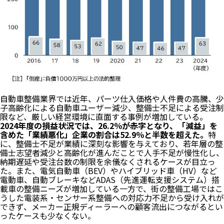
自動車整備業界では近年、パーツ仕入価格や人件費の高騰、少
子高齢化による自動車ユーザー減少、整備士不足による受注制
限など、厳しい経営環境に直面する事例が増加している。
2024年度の損益状況では、26.2％が赤字となり、「減益」を
含めた「業績悪化」企業の割合は52.9％と半数を超えた。
特
に、整備士不足が業績に深刻な影響を与えており、若年層の整
備士志望者減少と高齢化が進んだことで人手不足が慢性化し、
納期遅延や受注台数の制限を余儀なくされるケースが目立っ
た。また、電気自動車（BEV）やハイブリッド車（HV）など
電動車、自動ブレーキなどADAS（先進運転支援システム）搭
載車の整備ニーズが増加している一方で、街の整備工場ではこ
うした電装系・センサー系整備への対応力不足から受け入れが
できず、メーカー正規ディーラーへの顧客流出につながるとい
ったケースも少なくない。