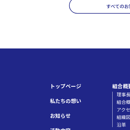
すべてのお
トップページ
組合概
理事
私たちの想い
組合
アク
お知らせ
組織
沿革