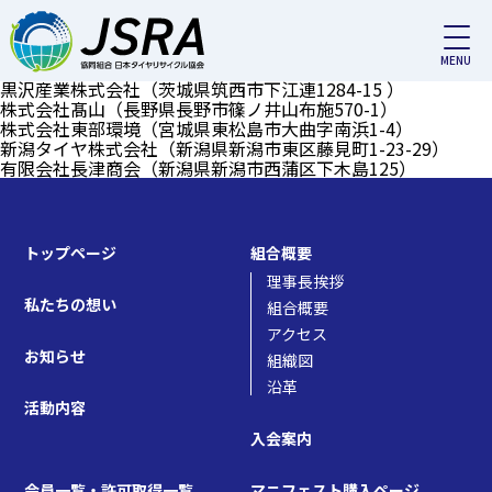
対応エリア（収集運搬）:
新潟
荒川産業株式会社（福島県郡山市富久山町福原字宝田46-1）
株式会社三光産業（宮城県黒川郡大衡村大瓜字平場23-1）
株式会社国分商会（埼玉県熊谷市万吉2643-1）
黒沢産業株式会社（茨城県筑西市下江連1284-15 ）
株式会社髙山（長野県長野市篠ノ井山布施570-1）
株式会社東部環境（宮城県東松島市大曲字南浜1-4）
新潟タイヤ株式会社（新潟県新潟市東区藤見町1-23-29）
有限会社長津商会（新潟県新潟市西蒲区下木島125）
トップページ
組合概要
理事長挨拶
私たちの想い
組合概要
アクセス
お知らせ
組織図
沿革
活動内容
入会案内
会員一覧・許可取得一覧
マニフェスト購入ページ