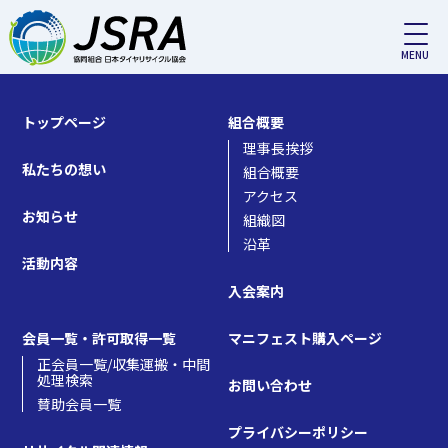
対応エリア（中間処理）:
島根
有限会社セルダムコーポレーション（島根県安来市広瀬町菅原
476-4）
トップページ
組合概要
理事長挨拶
私たちの想い
組合概要
アクセス
お知らせ
組織図
沿革
活動内容
入会案内
会員一覧・許可取得一覧
マニフェスト購入ページ
正会員一覧/収集運搬・中間
処理検索
お問い合わせ
賛助会員一覧
プライバシーポリシー