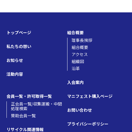
sra.jp/wp/wp-content/themes/j-sra/single.php
on
line
40
トップページ
組合概要
理事長挨拶
私たちの想い
組合概要
アクセス
お知らせ
組織図
Warning
: Attempt to read property "name" on null in
沿革
活動内容
/home/users/web06/8/7/0288278/www.j-
入会案内
sra.jp/wp/wp-content/themes/j-sra/single.php
on
会員一覧・許可取得一覧
マニフェスト購入ページ
正会員一覧/収集運搬・中間
処理検索
お問い合わせ
line
40
賛助会員一覧
プライバシーポリシー
の一覧を見る
リサイクル関連情報