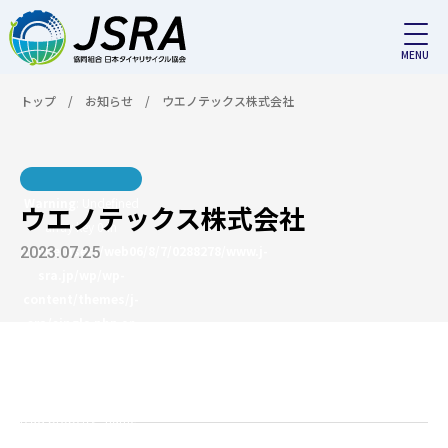
トップ
/
お知らせ
/
ウエノテックス株式会社
Warning
: Undefined
ウエノテックス株式会社
array key 0 in
/home/users/web06/8/7/0288278/www.j-
2023.07.25
sra.jp/wp/wp-
content/themes/j-
sra/single.php
on
line
18
Warning
: Attempt to
read property "name"
on null in