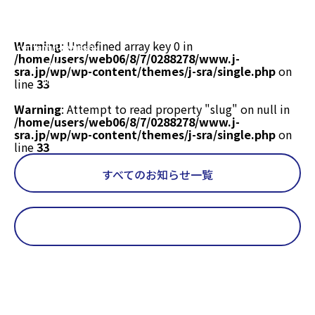
/home/users/web06/8/7/0288278/www.j-
sra.jp/wp/wp-
Warning
: Undefined array key 0 in
content/themes/j-
/home/users/web06/8/7/0288278/www.j-
sra/single.php
on
sra.jp/wp/wp-content/themes/j-sra/single.php
on
line
18
line
33
Warning
: Attempt to read property "slug" on null in
/home/users/web06/8/7/0288278/www.j-
sra.jp/wp/wp-content/themes/j-sra/single.php
on
line
33
すべてのお知らせ一覧
Warning
: Undefined array key 0 in
/home/users/web06/8/7/0288278/www.j-