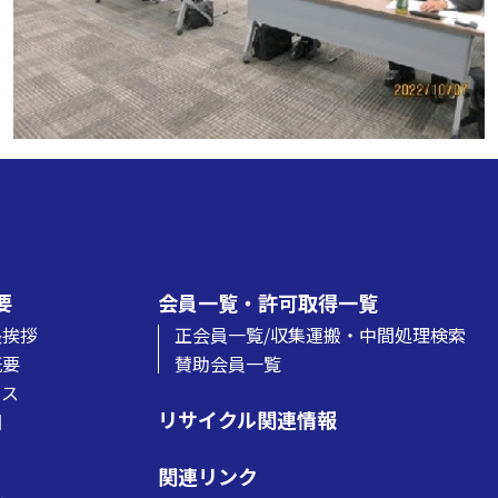
要
会員一覧・許可取得一覧
長挨拶
正会員一覧/収集運搬・中間処理検索
概要
賛助会員一覧
セス
リサイクル関連情報
図
関連リンク